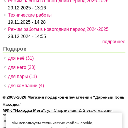
Режим работы в новогодний период 2025-2026
29.12.2025 - 13:16
Технические работы
19.11.2025 - 14:28
Режим работы в новогодний период 2024-2025
28.12.2024 - 14:55
подробнее
Подарок
для неё (31)
для него (23)
для пары (11)
для компании (4)
© 2009-2026 Магазин подарков-впечатлений "Дарёный Конь
Находка"
МФК "Находка Мега"
: ул. Спортивная, 2, 2 этаж, магазин
подарков и упаковки "Craft". Ежедневно с 10:00 до 19:00.
позвонить:
8 (4236) 60-90-50
| написать:
order@gifthorse.ru
|
Мы используем технические файлы cookie,
telegram:
8-902-559-08-30
| whatsapp:
8-902-559-08-30
|
ещё