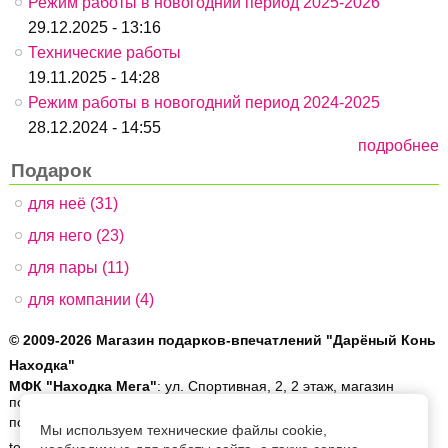
Режим работы в новогодний период 2025-2026
29.12.2025 - 13:16
Технические работы
19.11.2025 - 14:28
Режим работы в новогодний период 2024-2025
28.12.2024 - 14:55
подробнее
Подарок
для неё (31)
для него (23)
для пары (11)
для компании (4)
© 2009-2026 Магазин подарков-впечатлений "Дарёный Конь
Находка"
МФК "Находка Мега"
: ул. Спортивная, 2, 2 этаж, магазин
подарков и упаковки "Craft". Ежедневно с 10:00 до 19:00.
позвонить:
8 (4236) 60-90-50
| написать:
order@gifthorse.ru
|
Мы используем технические файлы cookie,
telegram:
8-902-559-08-30
| whatsapp:
8-902-559-08-30
|
ещё